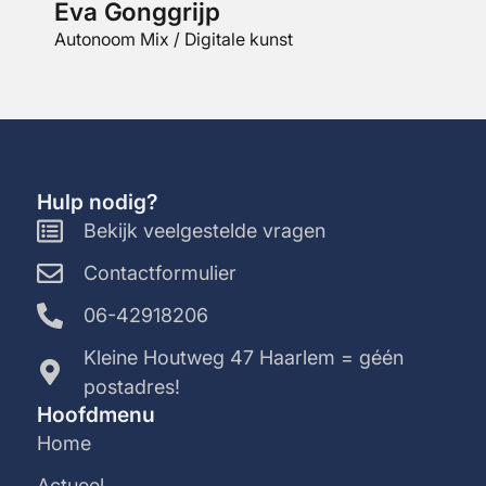
Eva Gonggrijp
Nahi
Autonoom Mix / Digitale kunst
Module
Hulp nodig?
Bekijk veelgestelde vragen
Contactformulier
06-42918206
Kleine Houtweg 47 Haarlem = géén
postadres!
Hoofdmenu
Home
Actueel