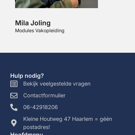
Mila Joling
Phil
Modules Vakopleiding
Tekenk
Hulp nodig?
Bekijk veelgestelde vragen
Contactformulier
06-42918206
Kleine Houtweg 47 Haarlem = géén
postadres!
Hoofdmenu