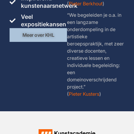
(
Pieter Berkhout
)
kunstenaarsnetwerk
“We begeleiden je o.a. in
Veel
een langzame
expositiekansen
onderdompeling in de
Meer over KHL
artistieke
beroepspraktijk, met zeer
diverse docenten,
creatieve lessen en
individuele begeleiding:
een
domeinoverschrijdend
project.”
(
Pieter Kusters
)