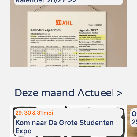
Deze maand Actueel >
29, 30 & 31 mei
O
2
Kom naar De Grote Studenten
Expo​