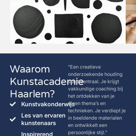
Waarom
“Een creatieve
onderzoekende houding
Kunstacademie
staat centraal. Je krijgt
vakkundige coaching bij
Haarlem?
het ontdekken van je
eigen thema’s en
Kunstvakonderwijs
technieken. Je verdiept je
Les van ervaren
in beeldende materialen
kunstenaars
en ontwikkelt een
persoonlijke stijl.”
Inspirerend