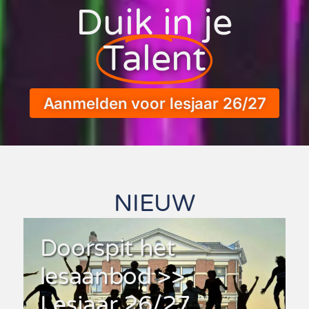
Duik in je
Talent
Aanmelden voor lesjaar 26/27
NIEUW
Doorspit het
lesaanbod >>
Lesjaar 26/27