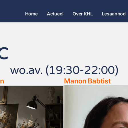
Home
Actueel
Over KHL
Lesaanbod
c
wo.av. (19:30-22:00)
en
Manon Babtist